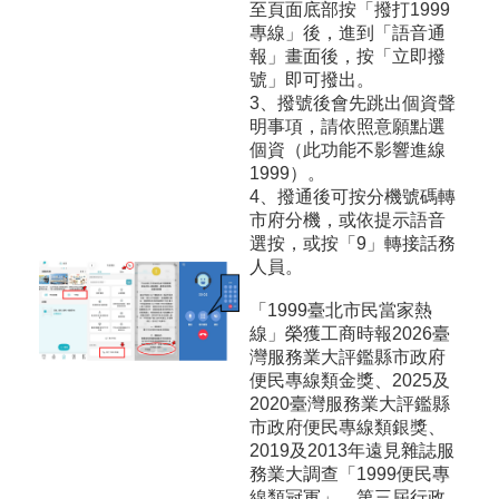
至頁面底部按「撥打1999
專線」後，進到「語音通
報」畫面後，按「立即撥
號」即可撥出。
3、撥號後會先跳出個資聲
明事項，請依照意願點選
個資（此功能不影響進線
1999）。
4、撥通後可按分機號碼轉
市府分機，或依提示語音
選按，或按「9」轉接話務
人員。
「1999臺北市民當家熱
線」榮獲工商時報2026臺
灣服務業大評鑑縣市政府
便民專線類金獎、2025及
2020臺灣服務業大評鑑縣
市政府便民專線類銀獎、
2019及2013年遠見雜誌服
務業大調查「1999便民專
線類冠軍」、第三屆行政