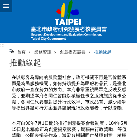
跳到主要內容區塊
:::
:::
首頁
業務資訊
創意提案競賽
推動緣起
推動緣起
在以顧客為導向的服務型社會，政府機關不再是官僚體系
而是為民服務機關，如何持續提升為民服務品質，是臺北
市政府一直在努力的方向。本府非常重視民眾之反映及感
受，並期望本府各同仁皆能以積極任事之服務態度從事公
職，各同仁只要能對提升行政效率、市政品質、減少紛爭
等提出具體可行方案並具體展現行政效能者，予以獎勵。
本府自96年7月1日開始推行創意提案會報制度，
104
年
5
月
15日起名稱修正為創意提案競賽，期藉由行政獎勵、等值
獎勵
、公開表揚等作為，激勵各機關同仁發揮創意、積極