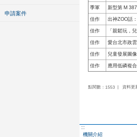
季軍
新型第 M 3
申請案件
佳作
出神ZOO話
佳作
「親鬆玩，兒
佳作
愛台北市政雲
佳作
兒童發展圖像篩
佳作
應用低磷複合
點閱數：
資料更新：
1553
:::
機關介紹