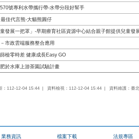
87570號專利水帶攜行帶-水帶分段好幫手
：最佳代言熊-大貓熊圓仔
童發展一把罩」-早期療育社區資源中心結合親子館提供兒童發
－市政雲端服務整合應用
檢零時差 健康成長Easy GO
肥於水庫上游茶園試驗計畫
112-12-04 15:44
資料檢視：112-12-04 15:44
資料維護：臺
業務資訊
檔案下載
法規專區