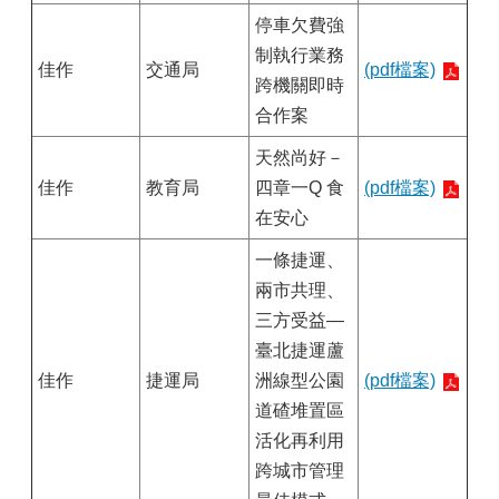
停車欠費強
制執行業務
佳作
交通局
(pdf檔案)
跨機關即時
合作案
天然尚好－
佳作
教育局
四章一Q 食
(pdf檔案)
在安心
一條捷運、
兩市共理、
三方受益—
臺北捷運蘆
佳作
捷運局
洲線型公園
(pdf檔案)
道碴堆置區
活化再利用
跨城市管理