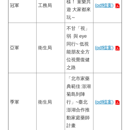
樣！ 童樂共
冠軍
工務局
(pdf檔案)
遊 大家都來
玩～
不甘「視」
弱 與 eye
同行~ 低視
亞軍
衛生局
(pdf檔案)
能朋友全方
位視覺復健
之路
「北市家藥
典範佳 澎湖
菊島到陣
季軍
衛生局
行」~臺北
(pdf檔案)
澎湖合作推
動家庭藥師
計畫