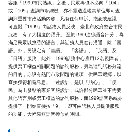
客服「1999市民熱線」之後，民眾再也不必向「104」
或「105」查詢市府總機，亦不需透過權責單位即可查
詢到重要市政活動內容，凡有任何申訴、抱怨或建議，
可直撥「1999」向話務人員反映，臺北市政府整合市民
服務，有了大幅度的躍升。 至於1999進線語音部分，為
滿足民眾以熟悉的語言，與話務人員進行溝通，除「國
語」外，另設定有「臺語」、「客語」、「英語」及
「日語」服務；此外，1999話務中心雇用12名視障者，
提供勞工權益相關問題的諮詢服務，另為達到話務分流
的目的，亦設有熱門市政問題的選項，供民眾選擇，以
直接獲得相關訊息。上述設計，是以「貼心」、「便
民」為出發點的專業客服設計，或許部分民眾並不需要
其他語言別或勞工權益的諮詢服務，而1999語音系統亦
提供了一開始直接按「9」，即可由話務人員提供服務
的功能，大幅縮短語音撥放的時間。