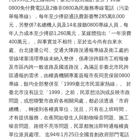
0800免付費電話及2條非0800為民服務專線電話（污染
舉報專線），每年至少撙節通訊費新臺幣285萬8,000
元，另整併7名總機人員及14名接聽0800專線人員，每
年人力成本至少撙節1,260萬元，某媒體指出「一年浪費
400萬元」，與事實並不相符；至於迄今尚有自來水
處、台北捷運公司、交通大隊路況通報專線及衛工處的
管線堵塞清理專線未納入整併，係牽涉跨縣市工程報修
及市區內跨一般道路及國道路況，為滿足非臺北市民跨
區通報的需求，由權責機關專案簽報市長同意保留0800
專線，餘均全部整併至「1999臺北市民當家熱線」。 於
臺北市沒有設立「1999」之前，民眾想洽詢或反映市政
問題，或想聯繫市政府各相關局處，都必須透過「市府
總機」，轉接到各權責單位，況且，只有在上班時間，
才有提供服務，在夜間如發生人與動物噪音問題、施工
噪音問題、路燈不亮等問題，民眾都無法即時通報權責
單位派員處理。 迄94年1月25日全國首創政府部門電話