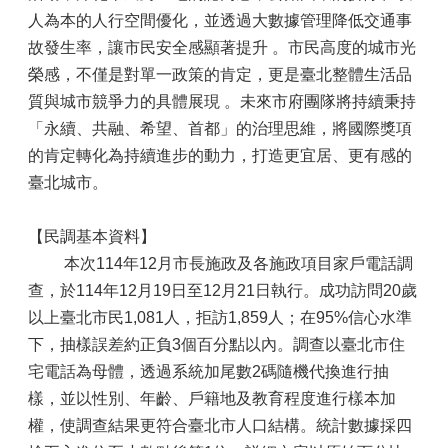
人為本的人行空間優化，並透過大數據管理降低交通事
故發生率，讓市民安全感顯著提升 。市民高度的城市光
榮感，不僅是對單一政策的肯定，更是臺北整體生活品
質與城市競爭力的具體展現 。未來市府團隊將持續秉持
「永續、共融、希望、首都」的治理思維，將國際獎項
的肯定轉化為持續進步的動力，打造更宜居、更有感的
臺北城市。
【民調基本資料】
本次114年12月市長施政及各施政項目家戶電話調
查，於114年12月19日至12月21日執行。成功訪問20歲
以上臺北市民1,081人，拒訪1,859人；在95%信心水準
下，抽樣誤差約正負3個百分點以內。調查以臺北市住
宅電話為母體，透過系統加尾數2碼隨機代換進行抽
樣，並以性別、年齡、戶籍地及教育程度進行樣本加
權，使調查結果更符合臺北市人口結構。統計數據採四