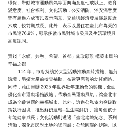
環保、帶動城市運動風氣等面向滿意度七成以上。教育
滿意度、社會福利、文化活動，公安消防、治安滿意度
皆有超過六成市民表示滿意。交通與經濟發展滿意度近
六成，較前期成長。此外，表示以居住在臺北市為榮的
市民達76.9%，顯示多數市民對城市發展及生活環境具
高度認同。
實踐「永續、共融、希望、首都」施政願景 構築市民的
幸福之都
114 年，市府持續於大型活動推動禁菸措施、無菸
環境，另擴大產前檢查補助、布建更完善的幼托網絡。
同時，藉由籌辦 2025 年世界壯年運動會的契機，全面
優化全市運動場館設施，帶動全民運動風氣，讓臺北市
成為全齡健康的幸福城市。此外，透過公私協力突破政
策執行困境，推出鮮奶週報─生生喝鮮奶， 讓每個孩子
都能健康成長；文化活動則透過「臺北建城紀念」系列
活動，深化市民對土地的認同感；公館圓環的拆除、以